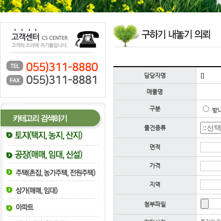
담당자명
[]
매물명
구분
방
물건종류
면적
가격
지역
첨부파일