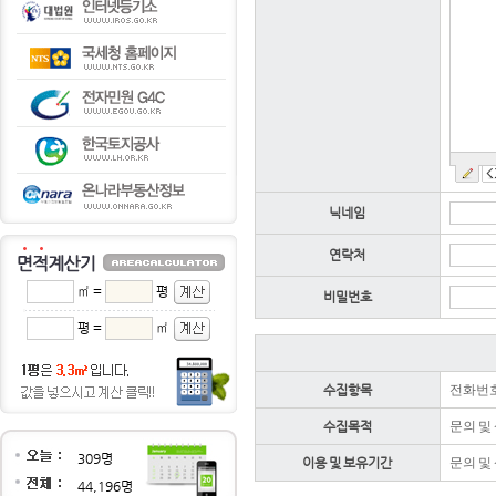
닉네임
연락처
㎡ =
평
비밀번호
평 =
㎡
수집항목
전화번호
수집목적
문의 및
309명
이용 및 보유기간
문의 및
44,196명