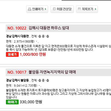
NO. 10022
김해시 대동면 하우스 임대
경남 김해시 대동면
, 전체 -층 중 -층
면적 : 2,975㎡(900평) - ,
대동면 소재 물건으로 지목은 답 이고 면적은900평으로 지상에 하우스존재 시설완비 상
등 즉시 임대 가능하며( 년 )임대료 보증금1천만원/년세 800만원 입니다.
1,000/800 만원
NO. 10017
불암동 자연녹지지역의 답 매매
경남 김해시 불암동
, 전체 -층 중 -층
면적 : 9,041㎡(2,735평) - ,
불암동에 소재한 토지로서 토지중에90평은 창고용지이며 그 지상에 농업창고가 45평이
부상 답이나 현황은 아로니아 과수원 입니다 그리고 지상에 그외사과나무 감나무등 유
있습니다.
330,000 만원