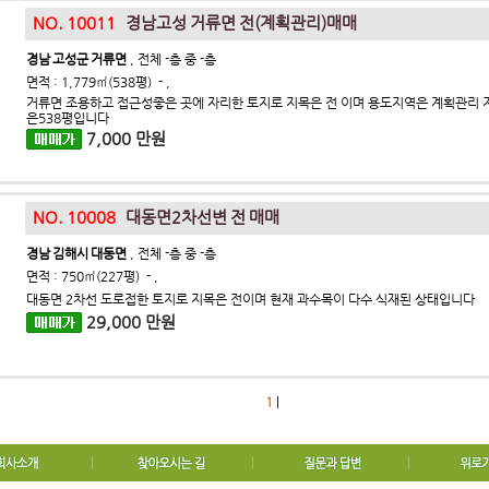
NO. 10011
경남고성 거류면 전(계획관리)매매
경남 고성군 거류면
, 전체 -층 중 -층
면적 : 1,779㎡(538평) - ,
거류면 조용하고 접근성좋은 곳에 자리한 토지로 지목은 전 이며 용도지역은 계획관리 
은538평입니다
7,000 만원
NO. 10008
대동면2차선변 전 매매
경남 김해시 대동면
, 전체 -층 중 -층
면적 : 750㎡(227평) - ,
대동면 2차선 도로접한 토지로 지목은 전이며 현재 과수목이 다수 식재된 상태입니다
29,000 만원
1
|