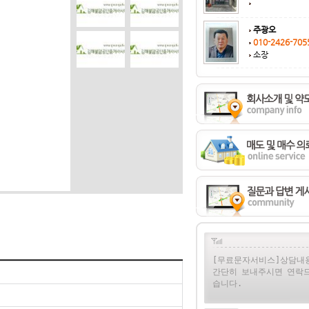
주광오
010-2426-705
소장