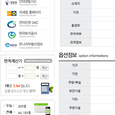
소재지
가격
층정보
주차여부
요약정보
가구
㎡ =
평
가전
평 =
㎡
주방/욕실
보안시설
기타
305명
주변시설
44,183명